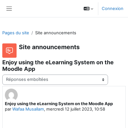
Passer au contenu principal
Connexion
Panneau latéral
Pages du site
Site announcements
Site announcements
Enjoy using the eLearning System on the
Moodle App
Type d’affichage
Enjoy using the eLearning System on the Moodle App
Nombre de réponses : 0
par
Wafaa Musallam
,
mercredi 12 juillet 2023, 10:58